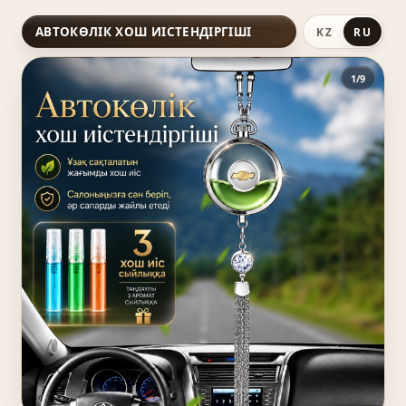
АВТОКӨЛІК ХОШ ИІСТЕНДІРГІШІ
KZ
RU
1/9